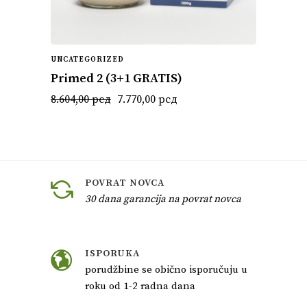
UNCATEGORIZED
UNCAT
Primed 2 (3+1 GRATIS)
Prim
Originalna
Trenutna
8.604,00
рсд
7.770,00
рсд
3.580
cena
cena
je
je:
bila:
7.770,00 рсд.
8.604,00 рсд.
POVRAT NOVCA
30 dana garancija na povrat novca
ISPORUKA
porudžbine se obično isporučuju u
roku od 1-2 radna dana