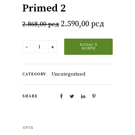
Primed 2
Originalna
Trenutn
2.590,00
рсд
2.868,00
рсд
cena
cena
Primed
je
je:
DODAJ U
-
+
2
KORPU
bila:
2.590,00
količina
2.868,00 рсд.
Uncategorized
CATEGORY:
SHARE
OPIS