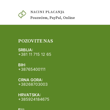
NACINI PLACANJA
Pouzećem, PayPal, Online
POZOVITE NAS
SRBIJA:
+381 11 715 12 65
BIH:
+38765400111
CRNA GORA:
+38268703003
HRVATSKA:
+385924184675
EU: