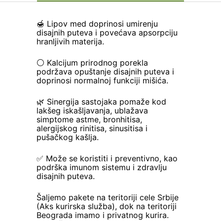
🍯 Lipov med doprinosi umirenju
disajnih puteva i povećava apsorpciju
hranljivih materija.
⚪ Kalcijum prirodnog porekla
podržava opuštanje disajnih puteva i
doprinosi normalnoj funkciji mišića.
🌿 Sinergija sastojaka pomaže kod
lakšeg iskašljavanja, ublažava
simptome astme, bronhitisa,
alergijskog rinitisa, sinusitisa i
pušačkog kašlja.
✅ Može se koristiti i preventivno, kao
podrška imunom sistemu i zdravlju
disajnih puteva.
Šaljemo pakete na teritoriji cele Srbije
(Aks kurirska služba), dok na teritoriji
Beograda imamo i privatnog kurira.