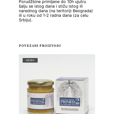
Porudžbine primljene do 10h ujutru
šalju se istog dana i stižu istog ili
narednog dana (na teritoriji Beograda)
ili u roku od 1-2 radna dana (za celu
Srbiju).
POVEZANI PROIZVODI
AKCIJA!
AKC